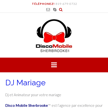
Skip
TÉLÉPHONEZ!
819-679-0732
to
content
DJ Mariage
Dj et Animateur pour votre mariage
Disco Mobile Sherbrooke
™ est l’agence par excellence pour