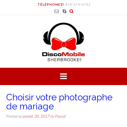
Skip
TÉLÉPHONEZ!
819-679-0732
to
content
Choisir votre photographe
de mariage
Posted on
janvier 30, 2017
by
Pascal